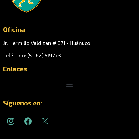
Oficina
Jr. Hermilio Valdizán # 871 - Huánuco
Teléfono: (51-62) 519773
Enlaces
Menu
Síguenos en:
I
F
n
a
s
c