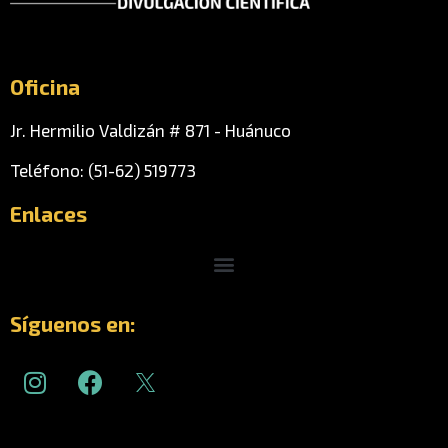
Oficina
Jr. Hermilio Valdizán # 871 - Huánuco
Teléfono: (51-62) 519773
Enlaces
Menu
Síguenos en:
I
F
n
a
s
c
t
e