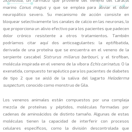
ziconotida, un fármaco que proviene del veneno del caracol
marino
Conus magus
y que se emplea para aliviar el dolor
neuropático severo. Su mecanismo de acción consiste en
bloquear selectivamente los canales de calcio en las neuronas, lo
que proporciona un alivio efectivo para los pacientes que padecen
dolor crónico resistente a otros tratamientos. También
podríamos citar aquí dos anticoagulantes: la eptifibatida,
derivada de una proteína que se encuentra en el veneno de la
serpiente cascabel
Sistrurus miliarus barbouri
, y el tirofiban,
molécula inspirada en el veneno de la víbora
Echis carinatus
. O la
exenatida, compuesto terapéutico para los pacientes de diabetes
de tipo 2 que se aisló de la saliva del lagarto
Heloderma
suspectum
, conocido como monstruo de Gila.
Los venenos animales están compuestos por una compleja
mezcla de proteínas y péptidos, moléculas formadas por
cadenas de aminoácidos de distinto tamaño. Algunas de estas
moléculas tienen la capacidad de interferir con procesos
celulares específicos, como la división descontrolada que