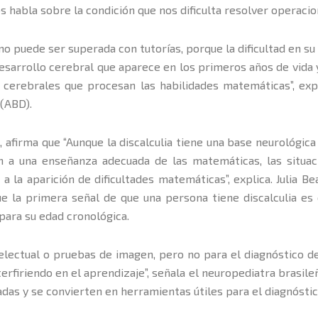
nos habla sobre la condición que nos dificulta resolver operac
os no puede ser superada con tutorías, porque la dificultad en 
desarrollo cerebral que aparece en los primeros años de vida y
s cerebrales que procesan las habilidades matemáticas”, ex
 (ABD).
, afirma que “Aunque la discalculia tiene una base neurológic
ión a una enseñanza adecuada de las matemáticas, las situa
 la aparición de dificultades matemáticas”, explica. Julia Be
e la primera señal de que una persona tiene discalculia e
para su edad cronológica.
electual o pruebas de imagen, pero no para el diagnóstico de l
rfiriendo en el aprendizaje”, señala el neuropediatra brasile
das y se convierten en herramientas útiles para el diagnóstic