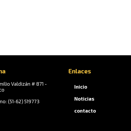
na
Enlaces
milio Valdizán # 871 -
Inicio
co
Noticias
no: (51-62) 519773
contacto