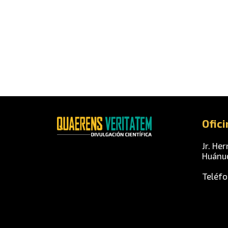
Ofici
Jr. Her
Huánu
Teléfo