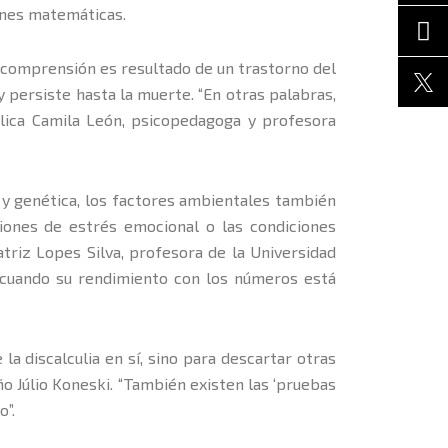
iones matemáticas.
su comprensión es resultado de un trastorno del
 persiste hasta la muerte. “En otras palabras,
plica Camila León, psicopedagoga y profesora
a y genética, los factores ambientales también
ciones de estrés emocional o las condiciones
atriz Lopes Silva, profesora de la Universidad
s cuando su rendimiento con los números está
a discalculia en sí, sino para descartar otras
ño Júlio Koneski. “También existen las ‘pruebas
o”.