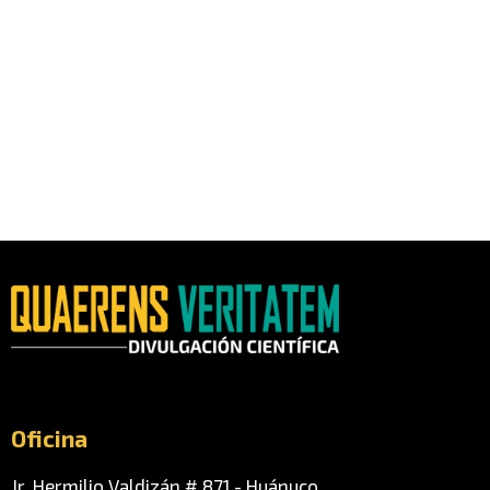
Oficina
Jr. Hermilio Valdizán # 871 - Huánuco