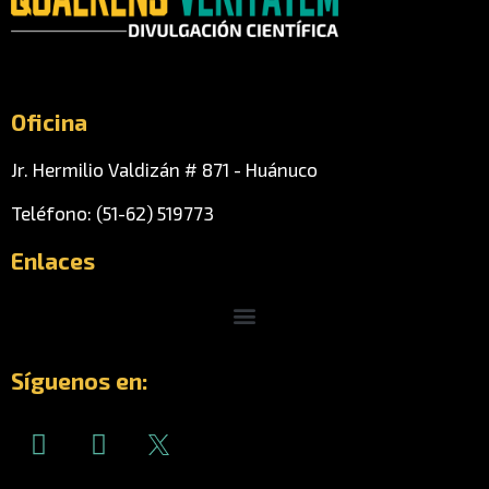
Oficina
Jr. Hermilio Valdizán # 871 - Huánuco
Teléfono: (51-62) 519773
Enlaces
Menu
Síguenos en:
I
F
n
a
s
c