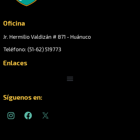
Oficina
Jr. Hermilio Valdizán # 871 - Huánuco
Teléfono: (51-62) 519773
Enlaces
Menu
Síguenos en:
I
F
n
a
s
c
t
e