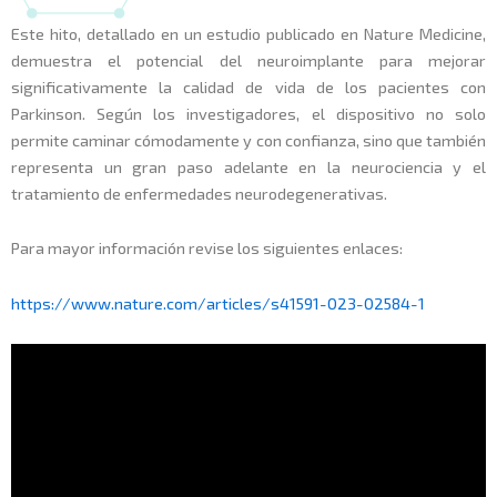
Este hito, detallado en un estudio publicado en Nature Medicine,
demuestra el potencial del neuroimplante para mejorar
significativamente la calidad de vida de los pacientes con
Parkinson. Según los investigadores, el dispositivo no solo
permite caminar cómodamente y con confianza, sino que también
representa un gran paso adelante en la neurociencia y el
tratamiento de enfermedades neurodegenerativas.
Para mayor información revise los siguientes enlaces:
https://www.nature.com/articles/s41591-023-02584-1