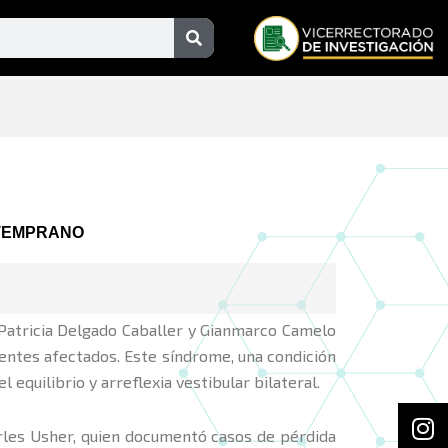
Search
 TEMPRANO
 Patricia Delgado Caballer y Gianmarco Camelo
ientes afectados. Este síndrome, una condición
equilibrio y arreflexia vestibular bilateral.
In
F
rles Usher, quien documentó casos de pérdida