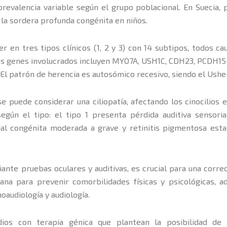
prevalencia variable según el grupo poblacional. En Suecia, 
la sordera profunda congénita en niños.
er en tres tipos clínicos (1, 2 y 3) con 14 subtipos, todos 
. Los genes involucrados incluyen MYO7A, USH1C, CDH23, PCDH1
. El patrón de herencia es autosómico recesivo, siendo el Ush
 puede considerar una ciliopatía, afectando los cinocilios e
 según el tipo: el tipo 1 presenta pérdida auditiva sensori
ial congénita moderada a grave y retinitis pigmentosa establ
te pruebas oculares y auditivas, es crucial para una correct
rana para prevenir comorbilidades físicas y psicológicas, a
oaudiología y audiología.
udios con terapia génica que plantean la posibilidad d