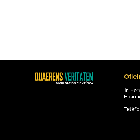
Ofic
Jr. Her
Huánu
Teléfo