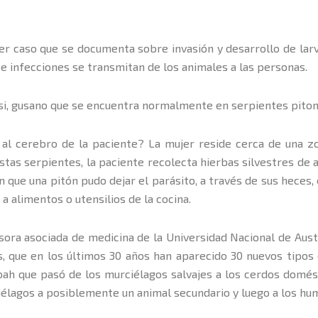
er caso que se documenta sobre invasión y desarrollo de lar
e infecciones se transmitan de los animales a las personas.
tsi, gusano que se encuentra normalmente en serpientes piton
 al cerebro de la paciente? La mujer reside cerca de una zo
tas serpientes, la paciente recolecta hierbas silvestres de al
n que una pitón pudo dejar el parásito, a través de sus heces,
a alimentos o utensilios de la cocina.
esora asociada de medicina de la Universidad Nacional de Aust
, que en los últimos 30 años han aparecido 30 nuevos tipos 
ah que pasó de los murciélagos salvajes a los cerdos domésti
iélagos a posiblemente un animal secundario y luego a los hu