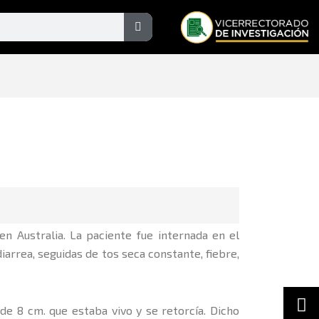
Search
 Australia. La paciente fue internada en el
arrea, seguidas de tos seca constante, fiebre,
In
F
de 8 cm. que estaba vivo y se retorcía. Dicho