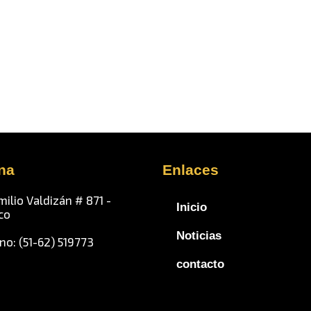
ina
Enlaces
milio Valdizán # 871 -
Inicio
co
Noticias
no: (51-62) 519773
contacto