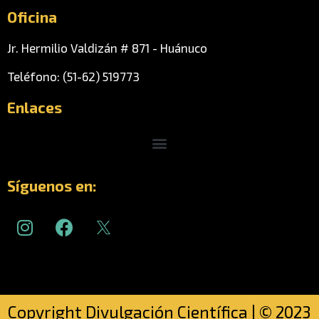
Oficina
Jr. Hermilio Valdizán # 871 - Huánuco
Teléfono: (51-62) 519773
Enlaces
Menu
Síguenos en:
I
F
n
a
s
c
t
e
a
b
g
o
Copyright Divulgación Científica | © 2023