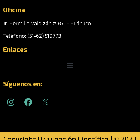
Oficina
Jr. Hermilio Valdizán # 871 - Huánuco
Teléfono: (51-62) 519773
Enlaces
Menu
Síguenos en:
I
F
n
a
s
c
t
e
a
b
g
o
Copyright Divulgación Científica | © 2023