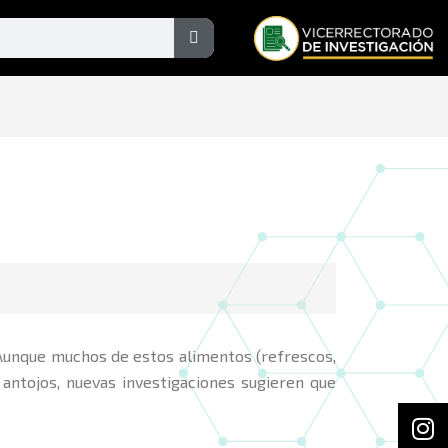
Search
 Aunque muchos de estos alimentos (refrescos,
antojos, nuevas investigaciones sugieren que
In
F