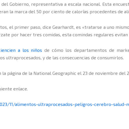
n del Gobierno, representativa a escala nacional. Esta encue
eran la marca del 50 por ciento de calorías procedentes de a
ntos, el primer paso, dice Gearhardt, es «tratarse a uno mism
rzate por hacer tres comidas, esta comindas regulares evita
iencien a los niños
de cómo los departamentos de market
s ultraprocesados, y de las consecuencias de consumirlos.
n la página de la National Geographic el 23 de noviembre del 
uiente enlace.
2023/11/alimentos-ultraprocesados-peligros-cerebro-salud-