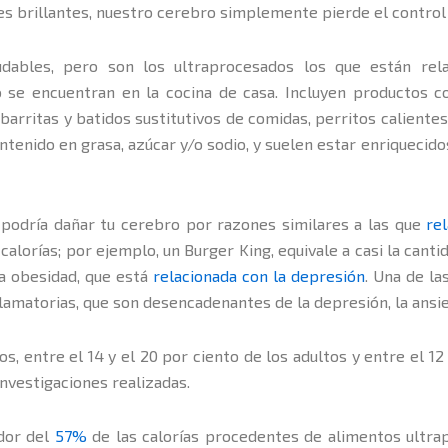
ores brillantes, nuestro cerebro simplemente pierde el contro
dables, pero son los ultraprocesados los que están rela
o se encuentran en la cocina de casa. Incluyen productos co
, barritas y batidos sustitutivos de comidas, perritos calient
ntenido en grasa, azúcar y/o sodio, y suelen estar enriquecid
 podría dañar tu cerebro por razones similares a las que
re
lorías; por ejemplo, un Burger King, equivale a casi la cantid
la obesidad, que está
relacionada con la depresión
. Una de la
flamatorias, que son desencadenantes de la depresión, la ansi
 entre el 14 y el 20 por ciento de los adultos y entre el 12 
investigaciones realizadas.
edor del
57%
de las calorías procedentes de alimentos ultra