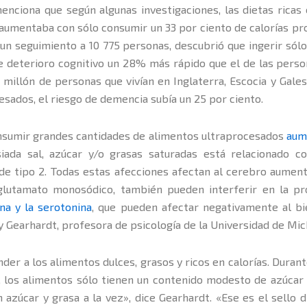
enciona que según algunas investigaciones, las dietas ricas
o aumentaba con sólo consumir un 33 por ciento de calorías p
o un seguimiento a 10 775 personas, descubrió que ingerir só
de deterioro cognitivo un 28% más rápido que el de las per
millón de personas que vivían en Inglaterra, Escocia y Gales
sados, el riesgo de demencia subía un 25 por ciento.
onsumir grandes cantidades de alimentos ultraprocesados
aum
iada sal, azúcar y/o grasas saturadas está relacionado c
 de tipo 2. Todas estas afecciones afectan al cerebro aument
 glutamato monosódico, también pueden interferir en la pr
na y la serotonina
, que pueden afectar negativamente al bi
 Gearhardt, profesora de psicología de la Universidad de Mic
r a los alimentos dulces, grasos y ricos en calorías. Durant
a, los alimentos sólo tienen un contenido modesto de azúcar
azúcar y grasa a la vez», dice Gearhardt. «Ese es el sello d