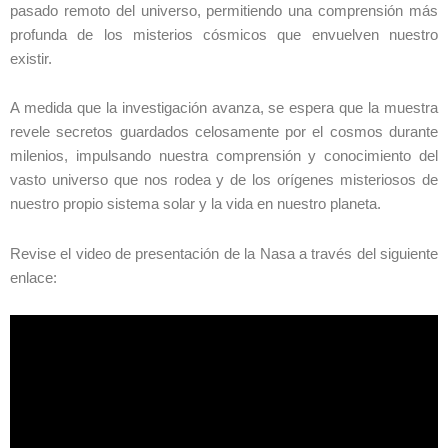
pasado remoto del universo, permitiendo una comprensión más
profunda de los misterios cósmicos que envuelven nuestro
existir.
A medida que la investigación avanza, se espera que la muestra
revele secretos guardados celosamente por el cosmos durante
milenios, impulsando nuestra comprensión y conocimiento del
vasto universo que nos rodea y de los orígenes misteriosos de
nuestro propio sistema solar y la vida en nuestro planeta.
Revise el video de presentación de la Nasa a través del siguiente
enlace: