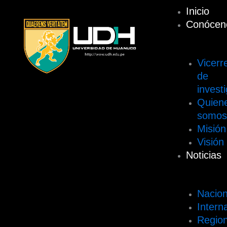
Ir
Inicio
Menu
al
Conócen
contenido
Vicerr
de
invest
Quien
somo
Misión
Visión
Noticias
Nacion
Intern
Region