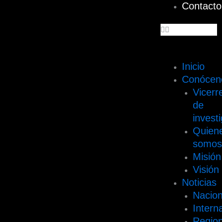
Contacto
Inicio
Conócen
Vicerr
de
invest
Quien
somo
Misión
Visión
Noticias
Nacion
Intern
Region