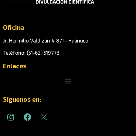
Oficina
Jr. Hermilio Valdizán # 871 - Huánuco
Teléfono: (51-62) 519773
Enlaces
Menu
Síguenos en:
I
F
n
a
s
c
t
e