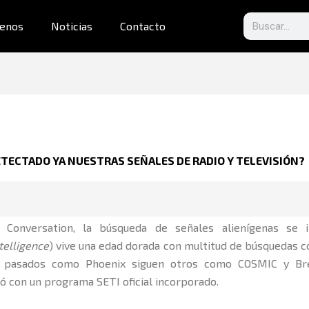
Search
enos
Noticias
Contacto
TECTADO YA NUESTRAS SEÑALES DE RADIO Y TELEVISIÓN?
e Conversation, la búsqueda de señales alienígenas se
ntelligence
) vive una edad dorada con multitud de búsquedas c
os pasados como Phoenix siguen otros como COSMIC y Brea
ió con un programa SETI oficial incorporado.