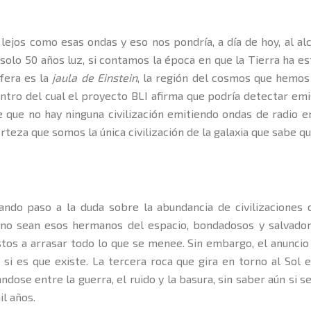
ejos como esas ondas y eso nos pondría, a día de hoy, al alc
 solo 50 años luz, si contamos la época en que la Tierra ha 
fera es la
jaula de Einstein
, la región del cosmos que hemos
ro del cual el proyecto BLI afirma que podría detectar emisi
que no hay ninguna civilización emitiendo ondas de radio e
teza que somos la única civilización de la galaxia que sabe q
dando paso a la duda sobre la abundancia de civilizaciones
s no sean esos hermanos del espacio, bondadosos y salvado
stos a arrasar todo lo que se menee. Sin embargo, el anuncio
, si es que existe. La tercera roca que gira en torno al Sol
dose entre la guerra, el ruido y la basura, sin saber aún si s
l años.