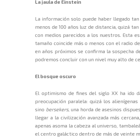
La jaula de Einstein
La información solo puede haber llegado tan l
menos de 100 años luz de distancia, quizá tan
con medios parecidos a los nuestros. Esta es
tamaño coincide más o menos con el radio dent
en años próximos se confirma la sospecha de 
podremos concluir con un nivel muy alto de cer
El bosque oscuro
El optimismo de fines del siglo XX ha ido 
preocupación paralela: quizá los alienígena
sino
bersekers
, una horda de asesinos dispue
llegar a la civilización avanzada más cercana
apenas asoma la cabeza al universo, tambaleán
el centro galáctico dentro de más de veinte mi