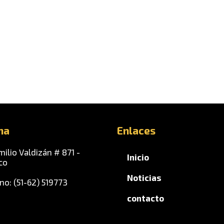
na
Enlaces
milio Valdizán # 871 -
Inicio
co
Noticias
no: (51-62) 519773
contacto