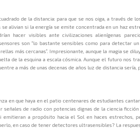
cuadrado de la distancia: para que se nos oiga, a través de l
se alivian si la energía se emite concentrada en un haz estre
ían hacer visibles ante civilizaciones alienígenas parec
 sensores son “lo bastante sensibles como para detectar un
trellas más cercanas”. Impresionante, aunque la magia se diluy
uelta de la esquina a escala cósmica. Aunque el futuro nos tra
ncuentre a más de unas decenas de años luz de distancia sería,
za en que haya en el patio centenares de estudiantes canta
r señales de radio con potencias dignas de la ciencia ficció
i emitieran a propósito hacia el Sol en haces estrechos, p
erlo, en caso de tener detectores ultrasensibles? La respues