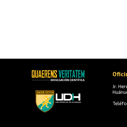
Ofici
Jr. Her
Huánu
Teléfo