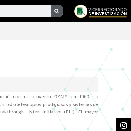
Search
 inició con el proyecto OZMA en 1960. La
on radiotelescopios prodigiosos y sistemas de
kthrough Listen Initiative (BLI). El mayor
In
F