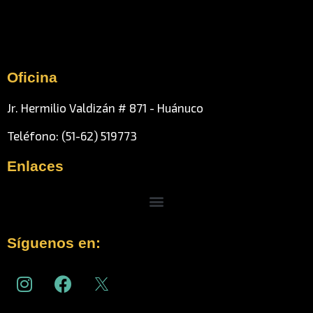
Oficina
Jr. Hermilio Valdizán # 871 - Huánuco
Teléfono: (51-62) 519773
Enlaces
Menu
Síguenos en:
I
F
n
a
s
c