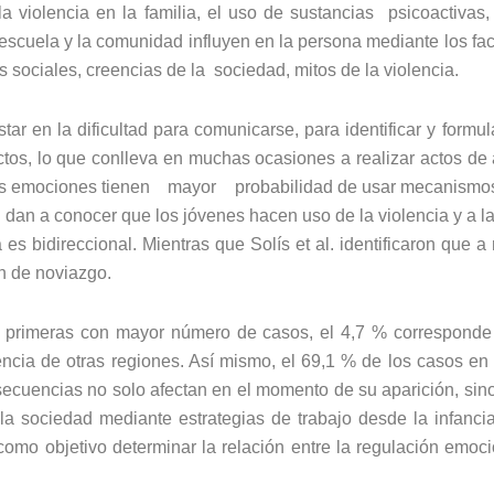
 la violencia en la familia, el uso de sustancias psicoacti
 escuela y la comunidad influyen en la persona mediante los facto
 sociales, creencias de la sociedad, mitos de la violencia.
ar en la dificultad para comunicarse, para identificar y formu
ictos, lo que conlleva en muchas ocasiones a realizar actos d
s emociones tienen mayor probabilidad de usar mecanismos i
. dan a conocer que los jóvenes hacen uso de la violencia y a la
a es bidireccional. Mientras que Solís et al. identificaron que
ón de noviazgo.
 primeras con mayor número de casos, el 4,7 % corresponde a 
rencia de otras regiones. Así mismo, el 69,1 % de los casos en
ecuencias no solo afectan en el momento de su aparición, sino q
 la sociedad mediante estrategias de trabajo desde la infancia
mo objetivo determinar la relación entre la regulación emoci