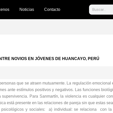
Search
cenos
Noticias
Contacto
NTRE NOVIOS EN JÓVENES DE HUANCAYO, PERÚ
 personas que se atraen mutuamente. La regulación emocional e
nes ante estímulos positivos y negativos. Las funciones bioló
 supervivencia. Para Sanmartín, la violencia es cualquier co
ógica está presente en las relaciones de pareja sin que estas se
 psicológicos y sociales: a) individual: se relaciona con la h