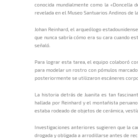
conocida mundialmente como la «Doncella de H
revelada en el Museo Santuarios Andinos de la
Johan Reinhard, el arqueólogo estadounidense 
que nunca sabría cómo era su cara cuando esta
señaló.
Para lograr esta tarea, el equipo colaboró ​​c
para modelar un rostro con pómulos marcados,
posteriormente se utilizaron escáneres corpor
La historia detrás de Juanita es tan fascinan
hallada por Reinhard y el montañista peruano
estaba rodeado de objetos de cerámica, vestía
Investigaciones anteriores sugieren que la c
drogada y obligada a arrodillarse antes de reci