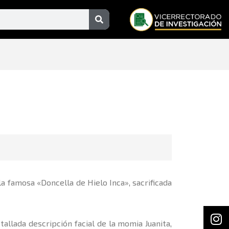
Search
la famosa «Doncella de Hielo Inca», sacrificada
In
F
allada descripción facial de la momia Juanita,