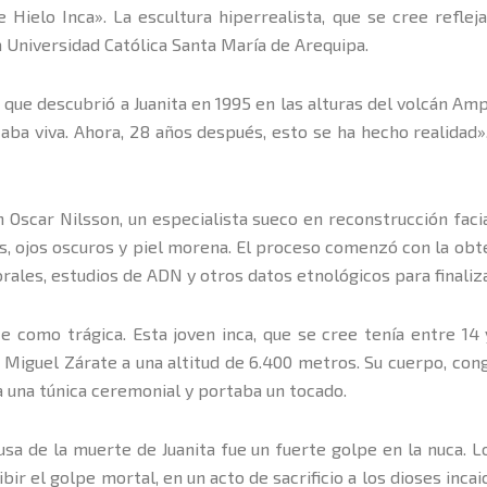
ielo Inca». La escultura hiperrealista, que se cree refleja
 Universidad Católica Santa María de Arequipa.
que descubrió a Juanita en 1995 en las alturas del volcán Am
ba viva. Ahora, 28 años después, esto se ha hecho realidad»,
on Oscar Nilsson, un especialista sueco en reconstrucción fac
 ojos oscuros y piel morena. El proceso comenzó con la obte
ales, estudios de ADN y otros datos etnológicos para finaliza
te como trágica. Esta joven inca, que se cree tenía entre 14
 Miguel Zárate a una altitud de 6.400 metros. Su cuerpo, con
 una túnica ceremonial y portaba un tocado.
ausa de la muerte de Juanita fue un fuerte golpe en la nuca.
bir el golpe mortal, en un acto de sacrificio a los dioses incai