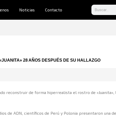
Search
enos
Noticias
Contacto
 «JUANITA» 28 AÑOS DESPUÉS DE SU HALLAZGO
ado reconstruir de forma hiperrealista el rostro de «Juanita», 
ios de ADN, científicos de Perú y Polonia presentaron una det